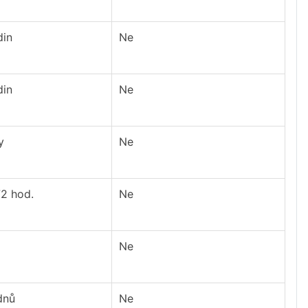
din
Ne
din
Ne
y
Ne
72 hod.
Ne
Ne
dnů
Ne