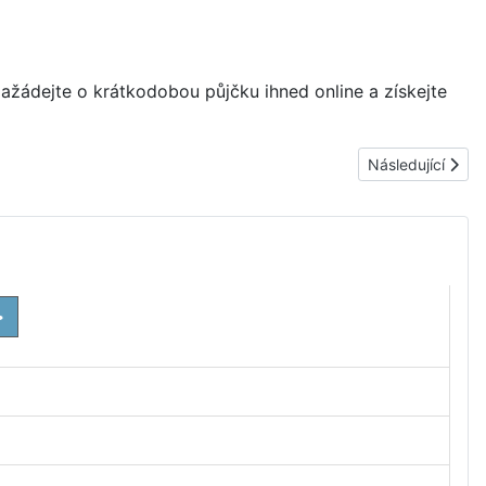
ažádejte o krátkodobou půjčku ihned online a získejte
Další článek: Ry
Následující
>