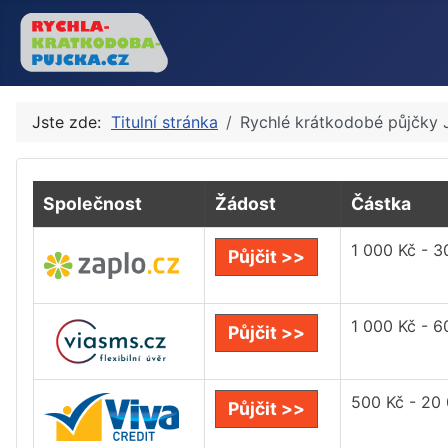
Jste zde:
Titulní stránka
Rychlé krátkodobé půjčky 
Společnost
Žádost
Částka
1 000 Kč - 3
Půjčit >>
1 000 Kč - 6
Půjčit >>
500 Kč - 20
Půjčit >>