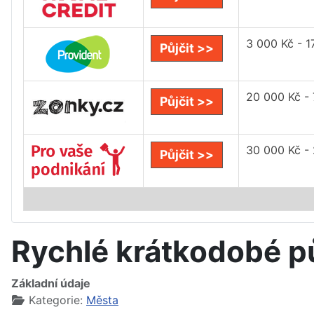
3 000 Kč - 1
Půjčit >>
20 000 Kč -
Půjčit >>
30 000 Kč -
Půjčit >>
Rychlé krátkodobé p
Základní údaje
Kategorie:
Města