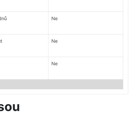
dnů
Ne
t
Ne
Ne
isou