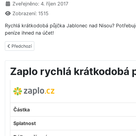
Zveřejněno: 4. říjen 2017
Zobrazení: 1515
Rychlá krátkodobá půjčka Jablonec nad Nisou? Potřebuje
peníze ihned na účet!
Předchozí článek: Rychlé krátkodobé půjčky Mladá Boleslav
Předchozí
Zaplo rychlá krátkodobá 
Částka
Splatnost